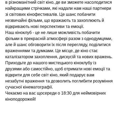
І
в різноманітний світ кіно, де ви зможете насолодитися
найкращими стрічками, які надали нам наші партнери
зі світових кінофестивалів. Це шанс побачити
незвичайні фільми, що вражають та захоплюють й
відкривають нові перспективи та емоції.
Наш кіноклуб - це не лише можливість побачити
фільми в прекрасній атмосфері разом з однодумцями,
але й шанс обговорити їх після перегляду, поділитися
враженнями та думками. Це місце, де кіно стає
каталізатором захоплення, дискусій та нових вражень.
Приходьте до нашого мистецького кіноклубу із
друзями або самостійно, щоб отримати нові емоції та
відкрити для себе світ кіно, який подарує вам
незабутні враження та дозволить поглибити розуміння
сучасної кінематографії.
Чекаємо на вас щосереди о 18:30 для неймовірних
кіноподорожей!