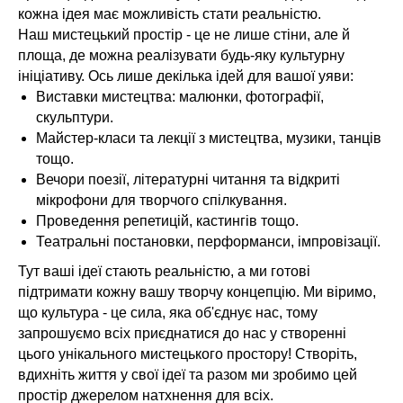
кожна ідея має можливість стати реальністю.
Наш мистецький простір - це не лише стіни, але й
площа, де можна реалізувати будь-яку культурну
ініціативу. Ось лише декілька ідей для вашої уяви:
Виставки мистецтва: малюнки, фотографії,
скульптури.
Майстер-класи та лекції з мистецтва, музики, танців
тощо.
Вечори поезії, літературні читання та відкриті
мікрофони для творчого спілкування.
Проведення репетицій, кастингів тощо.
Театральні постановки, перформанси, імпровізації.
Тут ваші ідеї стають реальністю, а ми готові
підтримати кожну вашу творчу концепцію. Ми віримо,
що культура - це сила, яка об'єднує нас, тому
запрошуємо всіх приєднатися до нас у створенні
цього унікального мистецького простору! Створіть,
вдихніть життя у свої ідеї та разом ми зробимо цей
простір джерелом натхнення для всіх.