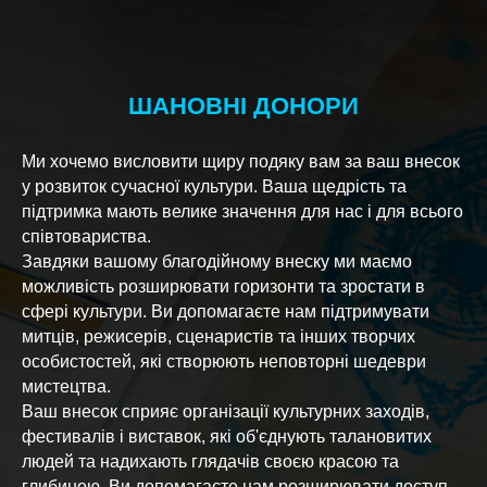
ШАНОВНІ ДОНОРИ
Ми хочемо висловити щиру подяку вам за ваш внесок
у розвиток сучасної культури. Ваша щедрість та
підтримка мають велике значення для нас і для всього
співтовариства.
Завдяки вашому благодійному внеску ми маємо
можливість розширювати горизонти та зростати в
сфері культури. Ви допомагаєте нам підтримувати
митців, режисерів, сценаристів та інших творчих
особистостей, які створюють неповторні шедеври
мистецтва.
Ваш внесок сприяє організації культурних заходів,
фестивалів і виставок, які об'єднують талановитих
людей та надихають глядачів своєю красою та
глибиною. Ви допомагаєте нам розширювати доступ