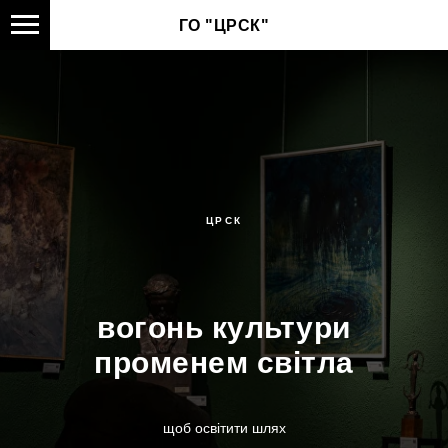
ГО "ЦРСК"
ЦРСК
вогонь культури
променем світла
щоб освітити шлях